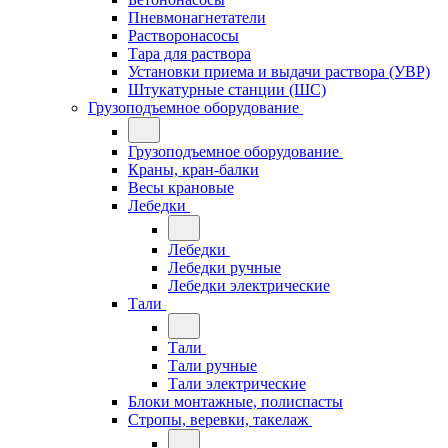
Пневмонагнетатели
Растворонасосы
Тара для раствора
Установки приема и выдачи раствора (УВР)
Штукатурные станции (ШС)
Грузоподъемное оборудование
Грузоподъемное оборудование
Краны, кран-балки
Весы крановые
Лебедки
Лебедки
Лебедки ручные
Лебедки электрические
Тали
Тали
Тали ручные
Тали электрические
Блоки монтажные, полиспасты
Стропы, веревки, такелаж