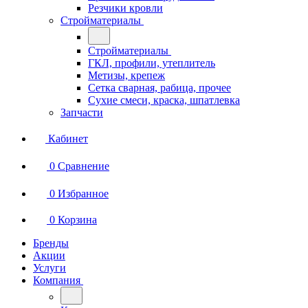
Резчики кровли
Стройматериалы
Стройматериалы
ГКЛ, профили, утеплитель
Метизы, крепеж
Сетка сварная, рабица, прочее
Сухие смеси, краска, шпатлевка
Запчасти
Кабинет
0
Сравнение
0
Избранное
0
Корзина
Бренды
Акции
Услуги
Компания