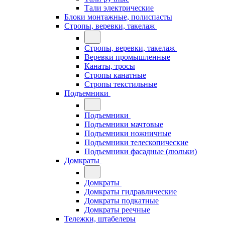
Тали электрические
Блоки монтажные, полиспасты
Стропы, веревки, такелаж
Стропы, веревки, такелаж
Веревки промышленные
Канаты, тросы
Стропы канатные
Стропы текстильные
Подъемники
Подъемники
Подъемники мачтовые
Подъемники ножничные
Подъемники телескопические
Подъемники фасадные (люльки)
Домкраты
Домкраты
Домкраты гидравлические
Домкраты подкатные
Домкраты реечные
Тележки, штабелеры