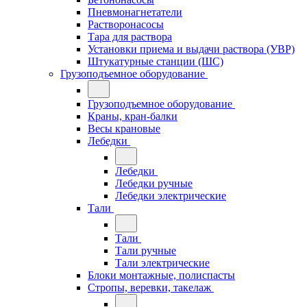
Пневмонагнетатели
Растворонасосы
Тара для раствора
Установки приема и выдачи раствора (УВР)
Штукатурные станции (ШС)
Грузоподъемное оборудование
Грузоподъемное оборудование
Краны, кран-балки
Весы крановые
Лебедки
Лебедки
Лебедки ручные
Лебедки электрические
Тали
Тали
Тали ручные
Тали электрические
Блоки монтажные, полиспасты
Стропы, веревки, такелаж